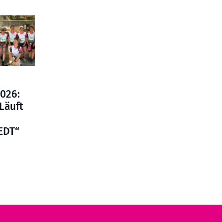
2026:
 Läuft
EDT“