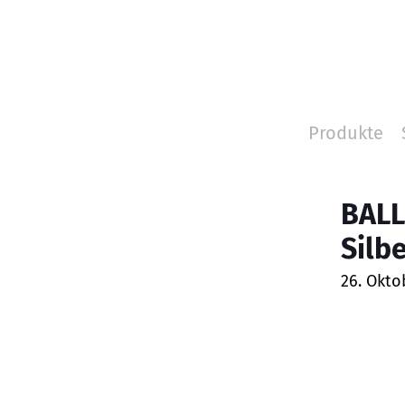
Produkte
BALL
Silb
26. Okto