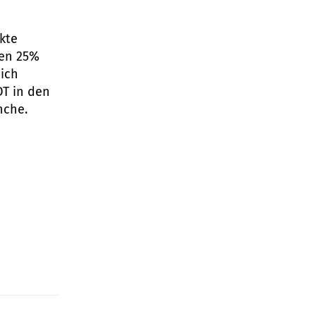
kte
ten 25%
ich
DT in den
nche.