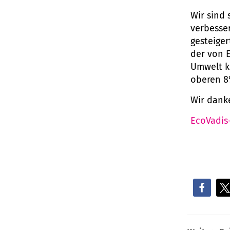
Wir sind 
verbesse
gesteige
der von 
Umwelt k
oberen 8
Wir danke
EcoVadis-